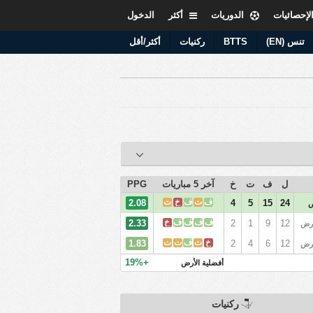
لإحصائيات
الدوريات
أكثر
الدخول
تنس (EN)
BTTS
ركنيات
أكثر/أقل
ل
ف
ت
خ
آخر 5 مباريات
PPG
ف
ت
ف
خ
ت
2.08
4
5
15
24
ف
ف
ف
ف
خ
2.33
2
1
9
12
ارض
خ
ت
ف
ت
ت
1.83
2
4
6
12
ارض
+19%
أفضلية الأرض
ركنيات