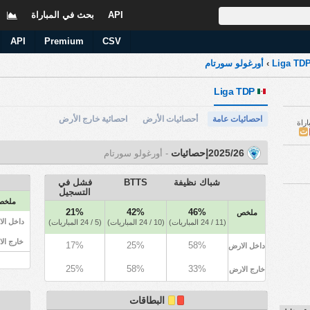
API
بحث في المباراة
ا
API
Premium
CSV
Liga TD
›
أورغولو سورتام
Liga TDP
احصائيات عامة
أحصائيات الأرض
احصائية خارج الأرض
اراة
ت
2025/26إحصائيات
- أورغولو سورتام
شباك نظيفة
BTTS
فشل في
التسجيل
ملخص
21%
42%
46%
ملخص
داخل ال
(11 / 24 المباريات)
(10 / 24 المباريات)
(5 / 24 المباريات)
خارج ال
17%
25%
58%
داخل الارض
25%
58%
33%
خارج الارض
البطاقات