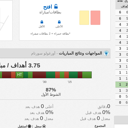
ق
نقاط
افتح
أهداف
بطاقات/مباراة
6
6
4
الأعلى
الأقل
4
*بطاقة حمراء = 2 بطاقات صفراء
4
4
3
المواجهات ونتائج المباريات
- أورغولو سورتام
3
3
3.75 أهداف / مباراة
3
1
HT
1
30'
15'
1
87%
1
الشوط الأول
0
0
0
0
دقائق
أعلى
هدف بعد
0%
0%
هدف قبل
هدف بعد
0
0
معدل
هدف قبل
معدل
هدف بعد
المجموع
سجل
|
استقبل