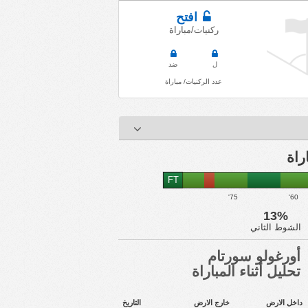
افتح
ركنيات/مباراة
ل
ضد
عدد الركنيات/ مباراة
FT
75'
60'
13%
الشوط الثاني
أورغولو سورتام
تحليل أثناء المباراة
داخل الارض
خارج الارض
التاريخ