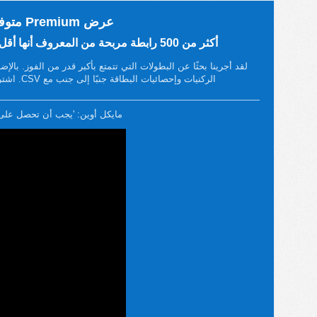
عرض Premium متوفر الآن!
أكثر من 500 رابطة مربحة من المعروف أنها أقل تتبعًا من قبل وكلاء المراهنات.
لقد أجرينا بحثًا عن البطولات التي تتمتع بأكبر قدر من الفوز. با
الركنيات وإحصائيات البطاقة جنبًا إلى جنب مع CSV. اشترك في FootyStats Premium اليوم!
مايكل أوين: 'يجب أن تحصل على Premium