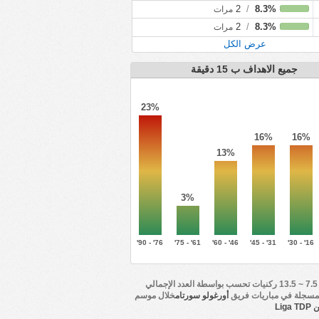
2
/
8.3%
مرات
2
/
8.3%
مرات
عرض الكل
جميع الاهداف ب 15 دقيقة
23%
16%
16%
13%
3%
76' - 90'
61' - 75'
46' - 60'
31' - 45'
16' - 30'
أكثر من 7.5 ~ 13.5 ركنيات تحسب بواسطة العدد الإجمالي
لمسجلة في مباريات فريق
أورغولو سورتام
خلال موسم