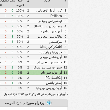
#
فريق
ل
نسبة
سجل
استقبل
فر
الفوز%
ال
كروز أزول لاجوناس
6
0
6
100%
2
1
Delfines
5
1
6
100%
2
2
Coatzacoalcos
ليتشوزاس يوبغش
3
2
5
50%
2
3
بومبارديروس تيكاماك
2
0
2
50%
2
4
أغويلاس أواجرو
1
0
1
50%
2
5
هالكونيس نيجروس
1
2
3
50%
2
6
موكسيس
1
2
3
50%
2
7
أتلتيكو كويرنافاكا
0
2
2
50%
2
8
ديبورتيفو ياوتيبيك
0
2
2
50%
2
9
أوريشاس تيبيخي
-1
3
2
50%
2
10
ديلفينيس يوجي إم
-1
1
0
0%
2
11
سبورت ستريت سوكر
-1
3
2
0%
2
12
أورغولو سورتام
-2
2
0
0%
2
13
إيكاتيبيك FC
-3
5
2
0%
2
14
إستوديانتس
-5
6
1
0%
2
15
أتلاكومولكو
أزوكاريروس تيزونابا
-6
6
0
0%
2
16
•
أورغولو سورتام ه في المركز 2 من Liga TDP جدول
أورغولو سورتام نتائج الموسم