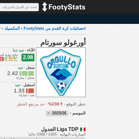
احصائيات كرة القدم من FootyStats
›
المكسيك
›
P
أورغولو سورتام
الآداء
-
جيد جدا
نتائج نهاية المب
2.08
ف
ت
ف
خ
سجل
-
جيد
2.42
سجل / مباراة
استقبل
-
جيد
1.33
ضد / مباراة
238%
خطر التوقع -
-
جد مرتفع الخطر
الموسم :
2025/26
Liga TDP الجدول
المباريات النهائية - 3365 / 3388 حاليا