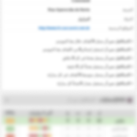
Colombelli
المدينة
Rua Aparecida do Norte
‏الدولة
البرازيل
المواقع الرسمية
http://www.fccascavel.com.br
0
•
كاسكافيل سي أر
سجل
أهداف خلال هذا الموسم.
0
•
كاسكافيل سي أر
استقبل إجمالي
من الأهداف هذا الموسم.
0
•
كاسكافيل سي أر
يسجل هدفا في كل
دقائق.
0
•
كاسكافيل سي أر
يستقبل هدفاً كل
دقيقة
0
•
كاسكافيل سي أر
يسجل متوسط
أهداف في كل مباراة.
0
•
كاسكافيل سي أر
يستقبل معدل
هدفاً كل مباراة
2026إحصائيات
- كاسكافيل سي أر
ل
ف
ت
خ
آخر 5 مباريات
PPG
ف
ت
خ
ت
خ
0
0
0
12
ملخص
1.33
ف
خ
ف
ت
ت
0
0
0
6
داخل الارض
1.83
ت
خ
ف
خ
خ
0
0
0
6
خارج الارض
0.83