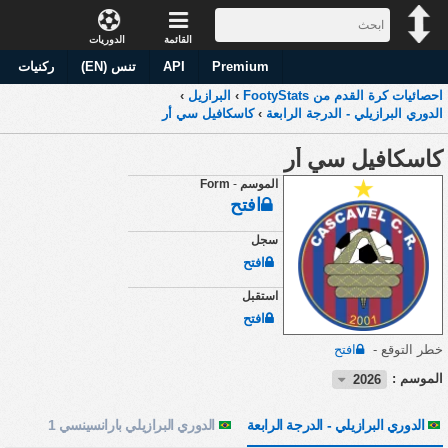
القائمة
الدوريات
Premium
API
تنس (EN)
ركنيات
احصائيات كرة القدم من FootyStats
›
البرازيل
›
الدوري البرازيلي - الدرجة الرابعة
›
كاسكافيل سي أر
كاسكافيل سي أر
الموسم
-
Form
افتح
سجل
افتح
استقبل
افتح
خطر التوقع -
افتح
الموسم :
2026
الدوري البرازيلي - الدرجة الرابعة
الدوري البرازيلي بارانسينسي 1