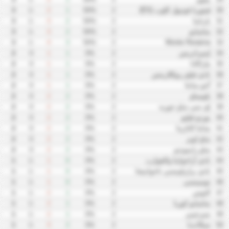
فيتوريا فوتبول كلوب (ES)
3
-1
2
1
50%
2
30
بارنايبا
3
-1
3
2
50%
2
31
سامبايو
3
-1
3
2
50%
2
32
Monte Roraima
3
-1
4
3
50%
2
33
إمبيراتريس
2
0
1
1
0%
2
34
ماراكانا
2
0
1
1
0%
2
35
نادي فيلو ريوكلارينس
2
0
1
1
0%
2
36
أجو سانتا
2
0
1
1
0%
2
37
بلوميناو
2
0
2
2
0%
2
38
إي سي ساو جوزيه
2
0
2
2
0%
2
39
بورتو فيليو
2
0
2
2
0%
2
40
سانتا كاتارينا
2
0
2
2
0%
2
41
ساو لويز
2
0
2
2
0%
2
42
ساو رايموندو
2
0
2
2
0%
2
43
نادي آراجواينا والقوارب
1
-1
1
0
0%
2
44
نادي برازيليينسي تاجواتينجا
1
-1
1
0
0%
2
45
تومبينسي
1
-1
1
0
0%
2
46
التوس
1
-1
2
1
0%
2
47
سامبايو كوريا
1
-1
2
1
0%
2
48
سيرجيبي
1
-1
2
1
0%
2
49
سيالانديا
1
-1
3
2
0%
2
50