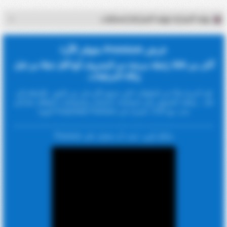
نهاية المباراة (نهاية المباراة) إحصائيات
عرض Premium متوفر الآن!
أكثر من 500 رابطة مربحة من المعروف أنها أقل تتبعًا من قبل
وكلاء المراهنات.
لقد أجرينا بحثًا عن البطولات التي تتمتع بأكبر قدر من الفوز. بالإضافة إلى
ذلك ، يمكنك الحصول على إحصائيات الركنيات وإحصائيات البطاقة جنبًا إلى
جنب مع CSV. اشترك في FootyStats Premium اليوم!
مايكل أوين: 'يجب أن تحصل على Premium'