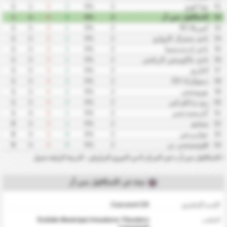
تونا لوزو
1
-1
3
2
0%
2
51
كاسكافيل سي أر
1
-1
4
3
0%
2
52
أميريكا RJ
1
-2
3
1
0%
2
53
نادي سنترال كاروارو
1
-2
3
1
0%
2
54
نادي إندبندينسيا
1
-2
3
1
0%
2
55
نادي جاكوبينس الرياضي
1
-2
3
1
0%
2
56
لاغارتو
1
-2
3
1
0%
2
57
ديموكراتا GV
1
-2
4
2
0%
2
58
نورويستي
1
-2
4
2
0%
2
59
ريو برانكو إس
1
-2
4
2
0%
2
60
أباريسيدنسي
1
-4
5
1
0%
2
61
ميشتو
0
-2
3
1
0%
2
62
جوازيرنس
0
-3
3
0
0%
2
63
فلومينينسي بي
0
-4
4
0
0%
2
64
•
كاسكافيل سي أر ه في المركز 0 من الدوري البرازيلي - الدرجة الرابعة جدول
نبذة عن كاسكافيل سي أر
الإسم الإنجليزي
Cascavel CR
الملعب
Estádio Municipal Amadores Theodoro