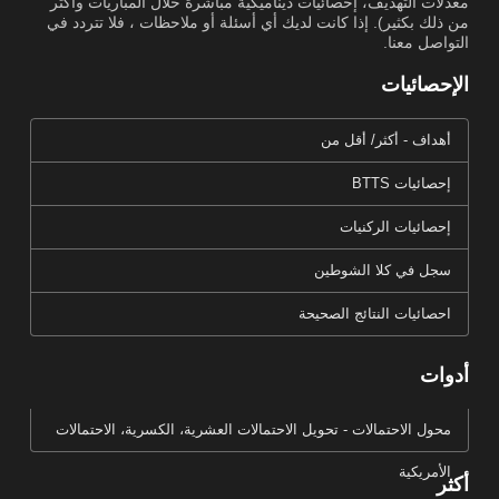
معدلات التهديف، إحصائيات ديناميكية مباشرة خلال المباريات وأكثر
من ذلك بكثير). إذا كانت لديك أي أسئلة أو ملاحظات ، فلا تتردد في
التواصل معنا.
الإحصائيات
أهداف - أكثر/ أقل من
إحصائيات BTTS
إحصائيات الركنيات
سجل في كلا الشوطين
احصائيات النتائج الصحيحة
أدوات
محول الاحتمالات - تحويل الاحتمالات العشرية، الكسرية، الاحتمالات
الأمريكية
أكثر