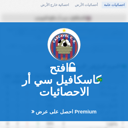
احصائيات عامة
أحصائيات الأرض
احصائية خارج الأرض
كاسكافيل سي أر نتائج الموسم
في هذا الموسم من
الدوري البرازيلي - الدرجة الرابعة (البرازيل) تشير احصائيات فريق
كاسكافيل سي أر
إلى اداء
المعدل
بشل عام، ما يضعهم حاليًا في المركز
0/95
من
الدوري البرازيلي - الدرجة الرابعة Table
، ب نسبة فوز تعادل
0%
٪.
في المتوسط كاسكافيل سي أر يسجل
0
هدفا و يستقبل
0
هدفا في كل مباراة.
0%
من
مباريات فريق
كاسكافيل سي أر
تنتهي بتسجيل الفريقين ب
0
كمعدل أهداف.
افتح
الدوري البرازيلي - الدرجة الرابعة الجدول
المباريات النهائية - 596 / 600 حاليا
كاسكافيل سي أر
#
فريق
ل
نسبة الفوز%
سجل
استقبل
فرق
نقاط
الأهداف
أميريكا ناتال
6
4
0
4
100%
2
1
الاحصائيات
سيرا برانكا
6
3
0
3
100%
2
2
جاما
6
2
1
3
100%
2
3
كابيتال برازيليا
4
4
1
5
50%
2
4
Premium احصل على عرض
سي أس أي
4
2
1
3
50%
2
5
فيرورياريو
4
2
1
3
50%
2
6
ماناوارا
4
2
1
3
50%
2
7