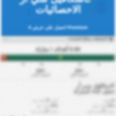
بطاقات/مباراة
الاحصائيات
الأعلى
الأقل
*بطاقة حمراء = 2 بطاقات صفراء
Premium احصل على عرض
المواجهات ونتائج المباريات
0.00 أهداف / مباراة
FT
HT
75'
60'
30'
15'
65%
35%
الشوط الأول
الشوط الثاني
كاسكافيل سي أر
تحليل أثناء المباراة
0
0
دقائق
أعلى
هدف بعد
0%
0%
هدف قبل
هدف بعد
0
0
معدل
هدف قبل
معدل
هدف بعد