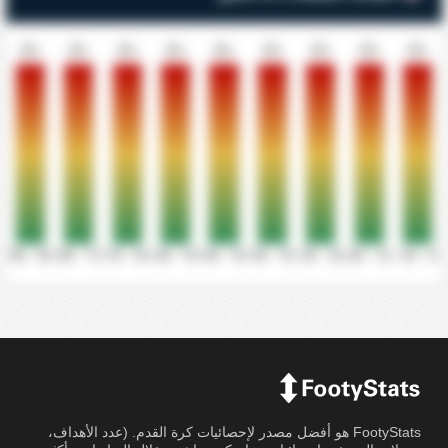
0%
0%
0%
0%
0%
0%
0%
0%
0%
81' - 90'
71' - 80'
61' - 70'
51' - 60'
41' - 50'
31' - 40'
21' - 30'
11' - 20'
0' - 10'
FootyStats هو أفضل مصدر لإحصائيات كرة القدم. (عدد الأهداف،