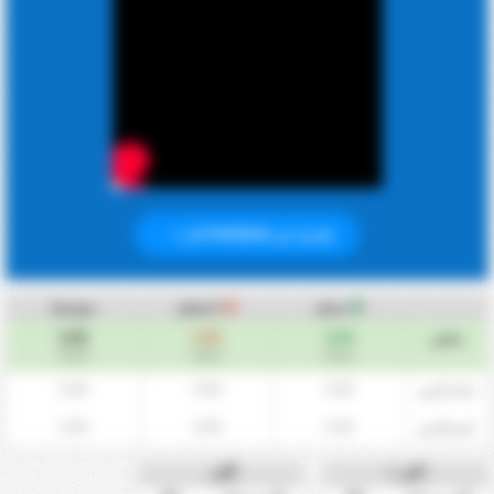
إشترك في PREMIUM الان
سجل
استقبل
متوسط
0.00
0.00
0.00
ملخص
/مباراة
/مباراة
/مباراة
0.00
0.00
0.00
داخل الارض
0.00
0.00
0.00
خارج الارض
اكثر +
أقل-