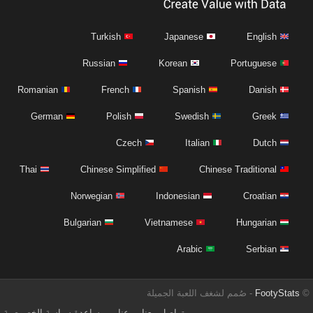
Turkish
Japanese
English
Russian
Korean
Portuguese
Romanian
French
Spanish
Danish
German
Polish
Swedish
Greek
Czech
Italian
Dutch
Thai
Chinese Simplified
Chinese Traditional
Norwegian
Indonesian
Croatian
Bulgarian
Vietnamese
Hungarian
Arabic
Serbian
©
FootyStats
- صُمم لشغف اللعبة الجميلة
تواصل معنا
عنا
مساعدة
سياسة الخصوصية