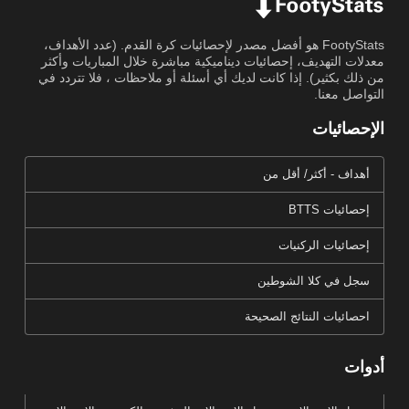
FootyStats هو أفضل مصدر لإحصائيات كرة القدم. (عدد الأهداف،
معدلات التهديف، إحصائيات ديناميكية مباشرة خلال المباريات وأكثر
من ذلك بكثير). إذا كانت لديك أي أسئلة أو ملاحظات ، فلا تتردد في
التواصل معنا.
الإحصائيات
أهداف - أكثر/ أقل من
إحصائيات BTTS
إحصائيات الركنيات
سجل في كلا الشوطين
احصائيات النتائج الصحيحة
أدوات