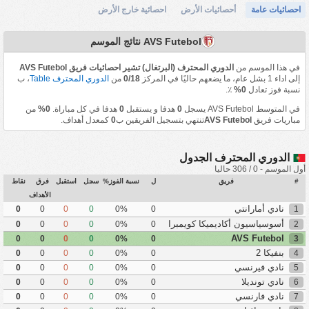
احصائيات عامة
أحصائيات الأرض
احصائية خارج الأرض
AVS Futebol نتائج الموسم
في هذا الموسم من
الدوري المحترف (البرتغال) تشير احصائيات فريق AVS Futebol
إلى اداء 1 بشل عام، ما يضعهم حاليًا في المركز
0/18
من
الدوري المحترف Table
، ب
نسبة فوز تعادل
0%
٪.
في المتوسط AVS Futebol يسجل
0
هدفا و يستقبل
0
هدفا في كل مباراة.
0%
من
مباريات فريق
AVS Futebol
تنتهي بتسجيل الفريقين ب
0
كمعدل أهداف.
الدوري المحترف الجدول
أول الموسم - 0 / 306 حاليا
#
فريق
ل
نسبة الفوز%
سجل
استقبل
فرق
نقاط
الأهداف
نادي أمارانتي
0
0
0
0
0%
0
1
أسوسياسيون أكاديميكا كويمبرا
0
0
0
0
0%
0
2
AVS Futebol
0
0
0
0
0%
0
3
بنفيكا 2
0
0
0
0
0%
0
4
نادي فيرنسي
0
0
0
0
0%
0
5
نادي تونديلا
0
0
0
0
0%
0
6
نادي فارنسي
0
0
0
0
0%
0
7