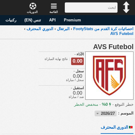
القائمة
الدوريات
Premium
API
تنس (EN)
ركنيات
احصائيات كرة القدم من FootyStats
›
البرتغال
›
الدوري المحترف
›
AVS Futebol
AVS Futebol
الآداء
-
نتائج نهاية المباراة
0.00
سجل
-
0.00
سجل / مباراة
استقبل
-
0.00
ضد / مباراة
0%
خطر التوقع -
-
منخفض الخطر
الموسم :
2026/27
الدوري المحترف