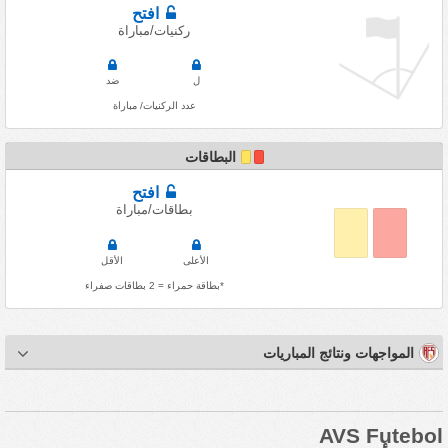
افتح
ركنيات/مباراة
ل
ضد
عدد الركنيات/ مباراة
البطاقات
افتح
بطاقات/مباراة
الأعلى
الأقل
*بطاقة حمراء = 2 بطاقات صفراء
المواجهات ونتائج المباريات
AVS Futebol