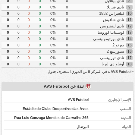
نادي بينافيل
0
0
0
0
0%
0
8
نادي فيزيلا
0
0
0
0
0%
0
9
فيلغيراس 1932
0
0
0
0
0%
0
10
نادي شافيش
0
0
0
0
0%
0
11
نادي ليتشويس
0
0
0
0
0%
0
12
لوسيتانيا لوروسا
0
0
0
0
0%
0
13
نادي بورتيمونينسي
0
0
0
0
0%
0
14
بورتو 2
0
0
0
0
0%
0
15
سبورتينغ 2
0
0
0
0
0%
0
16
نادي توريينسي
0
0
0
0
0%
0
17
أونياو دي ليريا
0
0
0
0
0%
0
18
•
AVS Futebol ه في المركز 0 من الدوري المحترف جدول
نبذة عن AVS Futebol
الإسم الإنجليزي
AVS Futebol
الملعب
Estádio do Clube Desportivo das Aves
المدينة
Rua Luís Gonzaga Mendes de Carvalho 265
‏الدولة
البرتغال