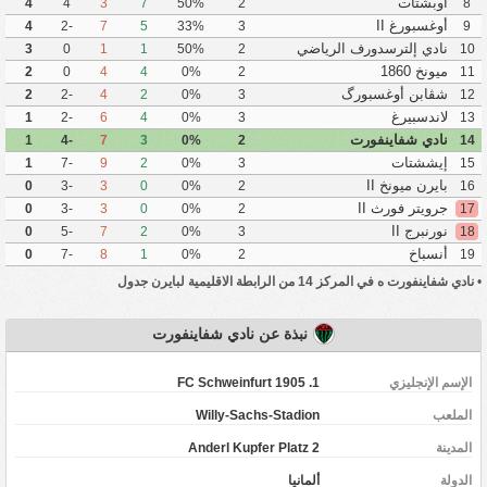
أوبشتات
4
4
3
7
50%
2
8
أوغسبورغ II
4
-2
7
5
33%
3
9
نادي إلترسدورف الرياضي
3
0
1
1
50%
2
10
ميونخ 1860
2
0
4
4
0%
2
11
شڤابن أوغسبورگ
2
-2
4
2
0%
3
12
لاندسبيرغ
1
-2
6
4
0%
3
13
نادي شفاينفورت
1
-4
7
3
0%
2
14
إيششتات
1
-7
9
2
0%
3
15
بايرن ميونخ II
0
-3
3
0
0%
2
16
جرويتر فورث II
0
-3
3
0
0%
2
17
نورنبرج II
0
-5
7
2
0%
3
18
أنسباخ
0
-7
8
1
0%
2
19
•
نادي شفاينفورت ه في المركز 14 من الرابطة الاقليمية لبايرن جدول
نبذة عن نادي شفاينفورت
الإسم الإنجليزي
1. FC Schweinfurt 1905
الملعب
Willy-Sachs-Stadion
المدينة
Anderl Kupfer Platz 2
‏الدولة
ألمانيا