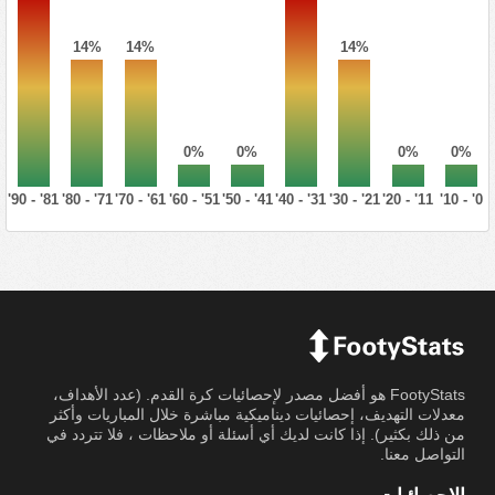
14%
14%
14%
0%
0%
0%
0%
81' - 90'
71' - 80'
61' - 70'
51' - 60'
41' - 50'
31' - 40'
21' - 30'
11' - 20'
0' - 10'
FootyStats هو أفضل مصدر لإحصائيات كرة القدم. (عدد الأهداف،
معدلات التهديف، إحصائيات ديناميكية مباشرة خلال المباريات وأكثر
من ذلك بكثير). إذا كانت لديك أي أسئلة أو ملاحظات ، فلا تتردد في
التواصل معنا.