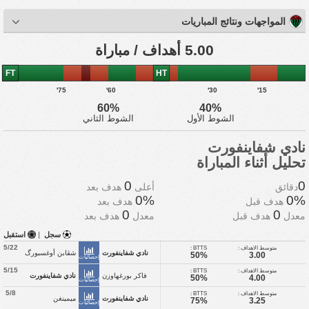
المواجهات ونتائج المباريات
5.00 أهداف / مباراة
FT
HT
75'
60'
30'
15'
60%
40%
الشوط الأول
الشوط الثاني
نادي شفاينفورت
تحليل أثناء المباراة
0
0
دقائق
أعلى
هدف بعد
0%
0%
هدف قبل
هدف بعد
0
0
معدل
هدف قبل
معدل
هدف بعد
سجل
|
استقبل
5/22
متوسط الاهداف :
BTTS :
نادي شفاينفورت
شڤابن أوغسبورگ
50%
3.00
إحصائيات
5/15
متوسط الاهداف :
BTTS :
فاكر بورغهاوزن
نادي شفاينفورت
50%
4.00
إحصائيات
5/8
متوسط الاهداف :
BTTS :
نادي شفاينفورت
ميمينغن
75%
3.25
إحصائيات