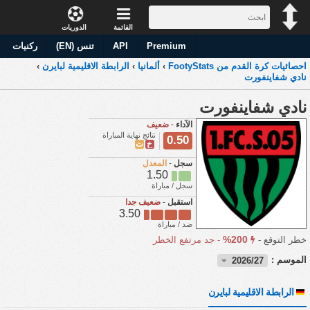
القائمة
الدوريات
Premium
API
تنس (EN)
ركنيات
احصائيات كرة القدم من FootyStats
›
ألمانيا
›
الرابطة الاقليمية لبايرن
›
نادي شفاينفورت
نادي شفاينفورت
الآداء
-
ضعيف
نتائج نهاية المباراة
0.50
خ
ت
سجل
-
المعدل
1.50
سجل / مباراة
استقبل
-
ضعيف جدا
3.50
ضد / مباراة
200%
خطر التوقع -
-
جد مرتفع الخطر
الموسم :
2026/27
الرابطة الاقليمية لبايرن