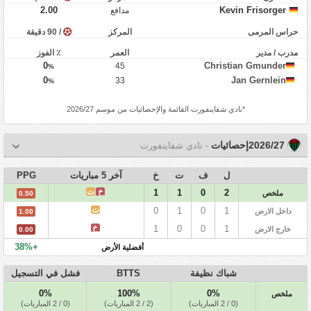
2.00
Kevin Frisorger
مدافع
حراس المرمى
المركز
/ 90 دقيقة
مدرب / مدير
العمر
٪ الفوز
0
Christian Gmunder
45
%
0
Jan Gernlein
33
%
*
نادي شفاينفورت
القائمة والإحصائيات من موسم 2026/27
2026/27إحصائيات
- نادي شفاينفورت
ل
ف
ت
خ
آخر 5 مباريات
PPG
خ
ت
1
1
0
2
ملخص
0.50
ت
0
1
0
1
داخل الارض
1.00
خ
1
0
0
1
خارج الارض
0.00
+38%
أفضلية الأرض
شباك نظيفة
BTTS
فشل في التسجيل
0%
100%
0%
ملخص
(0 / 2 المباريات)
(2 / 2 المباريات)
(0 / 2 المباريات)