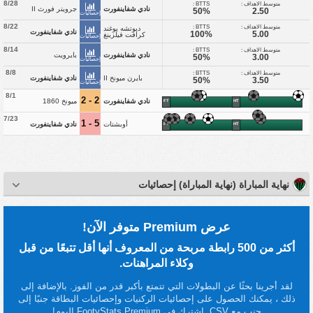
8/28
متوسط الاهداف :
BTTS :
نادي شفاينفورت
جرويتر فورث II
50%
2.50
إحصائيات
8/22
متوسط الاهداف :
BTTS :
ديوتشه يوغند
نادي شفاينفورت
100%
5.00
كرافت فيلزينغ
إحصائيات
8/14
متوسط الاهداف :
BTTS :
نادي شفاينفورت
بايرويت
50%
3.00
إحصائيات
8/8
متوسط الاهداف :
BTTS :
بايرن ميونخ II
نادي شفاينفورت
50%
3.50
إحصائيات
8/1
2 - 2
نادي شفاينفورت
ميونخ 1860
FT
HT
7/23
5 - 1
أوبشتات
نادي شفاينفورت
FT
HT
نهاية المباراة (نهاية المباراة) إحصائيات
عرض Premium متوفر الآن!
أكثر من 500 رابطة مربحة من المعروف أنها أقل تتبعًا من قبل
وكلاء المراهنات.
لقد أجرينا بحثًا عن البطولات التي تتمتع بأكبر قدر من الفوز. بالإضافة إلى
ذلك ، يمكنك الحصول على إحصائيات الركنيات وإحصائيات البطاقة جنبًا إلى
جنب مع CSV. اشترك في FootyStats Premium اليوم!