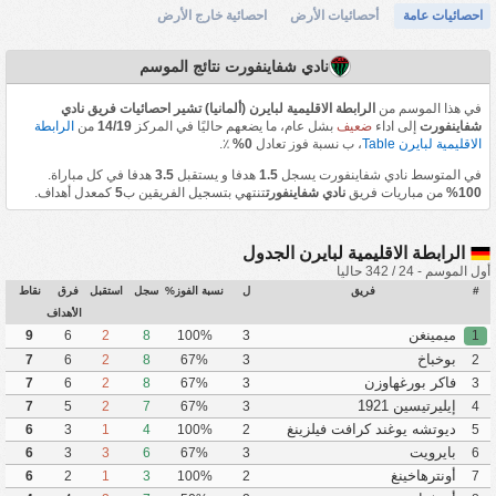
احصائيات عامة
أحصائيات الأرض
احصائية خارج الأرض
نادي شفاينفورت نتائج الموسم
في هذا الموسم من
الرابطة الاقليمية لبايرن (ألمانيا) تشير احصائيات فريق نادي
شفاينفورت
إلى اداء
ضعيف
بشل عام، ما يضعهم حاليًا في المركز
14/19
من
الرابطة
الاقليمية لبايرن Table
، ب نسبة فوز تعادل
0%
٪.
في المتوسط نادي شفاينفورت يسجل
1.5
هدفا و يستقبل
3.5
هدفا في كل مباراة.
100%
من مباريات فريق
نادي شفاينفورت
تنتهي بتسجيل الفريقين ب
5
كمعدل أهداف.
الرابطة الاقليمية لبايرن الجدول
أول الموسم - 24 / 342 حاليا
#
فريق
ل
نسبة الفوز%
سجل
استقبل
فرق
نقاط
الأهداف
ميمينغن
9
6
2
8
100%
3
1
بوخباخ
7
6
2
8
67%
3
2
فاكر بورغهاوزن
7
6
2
8
67%
3
3
إيليرتيسين 1921
7
5
2
7
67%
3
4
ديوتشه يوغند كرافت فيلزينغ
6
3
1
4
100%
2
5
بايرويت
6
3
3
6
67%
3
6
أونترهاخينغ
6
2
1
3
100%
2
7