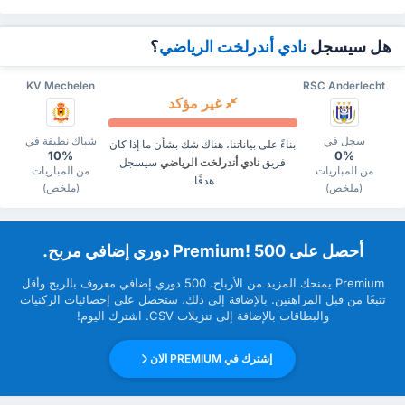
هل سيسجل
نادي أندرلخت الرياضي
؟
KV Mechelen
RSC Anderlecht
غير مؤكد
سجل في
شباك نظيفة في
بناءً على بياناتنا، هناك شك بشأن ما إذا كان
10%
0%
فريق
نادي أندرلخت الرياضي
سيسجل
من المباريات
من المباريات
هدفًا.
(ملخص)
(ملخص)
‏أحصل على Premium! 500 دوري إضافي مربح.
Premium ‏يمنحك المزيد من ‏الأرباح. 500 دوري إضافي معروف بالربح وأقل
تتبعًا من قبل ‏المراهنين. بالإضافة إلى ذلك، ستحصل على إحصائيات الركنيات
والبطاقات بالإضافة إلى تنزيلات CSV. اشترك اليوم!
إشترك في PREMIUM الان