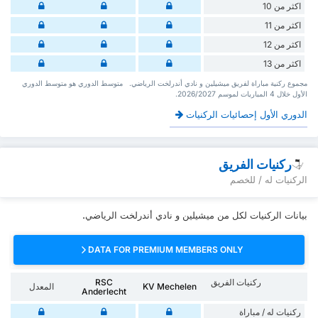
اكثر من 10
اكثر من 11
اكثر من 12
اكثر من 13
‏مجموع ركنية مباراة لفريق ميشيلين و نادي أندرلخت الرياضي. ‏‏ ‏ ‏متوسط الدوري هو متوسط الدوري
الأول ‏خلال 4 ‏المباريات لموسم 2026/2027.
الدوري الأول إحصائيات الركنيات
ركنيات الفريق
الركنيات له / للخصم
بيانات الركنيات لكل من ميشيلين و نادي أندرلخت الرياضي.
DATA FOR PREMIUM MEMBERS ONLY
ركنيات الفريق
RSC
KV Mechelen
المعدل
Anderlecht
‏ركنيات له / مباراة