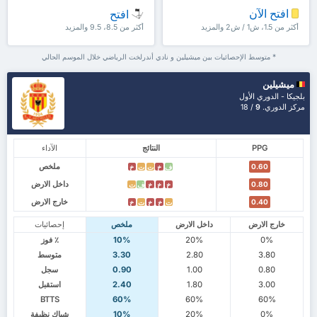
افتح الآن
افتح
أكثر من 1.5، ش1 / ش2 والمزيد
أكثر من 8.5، 9.5 والمزيد
* متوسط الإحصائيات بين ميشيلين و نادي أندرلخت الرياضي خلال الموسم الحالي
ميشيلين
بلجيكا - الدوري الأول
مركز الدوري.
9
/ 18
PPG
النتائج
الآداء
ملخص
0.60
ف
خ
ت
ت
خ
داخل الارض
0.80
خ
خ
خ
ف
ت
خارج الارض
0.40
ت
خ
خ
ت
خ
خارج الارض
داخل الارض
ملخص
إحصائيات
0%
20%
10%
٪ فوز
3.80
2.80
3.30
متوسط
0.80
1.00
0.90
سجل
3.00
1.80
2.40
استقبل
BTTS
60%
60%
60%
0%
20%
10%
شباك نظيفة