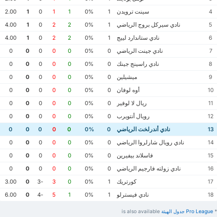
سينت ترويدن
2.00
1
0
1
1
0%
1
4
نادي سيركل بروج الرياضي
4.00
1
0
2
2
0%
1
5
نادي ستاندارد لييج
4.00
1
0
2
2
0%
1
6
نادي جينت الرياضي
0
0
0
0
0
0%
0
7
نادي راسينج جينك
0
0
0
0
0
0%
0
8
ميشيلين
0
0
0
0
0
0%
0
9
أوه لوفان
0
0
0
0
0
0%
0
10
ريال لا لوفير
0
0
0
0
0
0%
0
11
رويال أنتويرب
0
0
0
0
0
0%
0
12
نادي أندرلخت الرياضي
0
0
0
0
0
0%
0
13
نادي رويال شارلروا الرياضي
0
0
0
0
0
0%
0
14
فاسلاند بيفيرين
0
0
0
0
0
0%
0
15
نادي زولته فارجيم الرياضي
0
0
0
0
0
0%
0
16
كورتريك
3.00
0
-3
3
0
0%
1
17
نادي فيسترلو
6.00
0
-4
5
1
0%
1
18
*
Pro League ‏جدول الهيئة
is also available