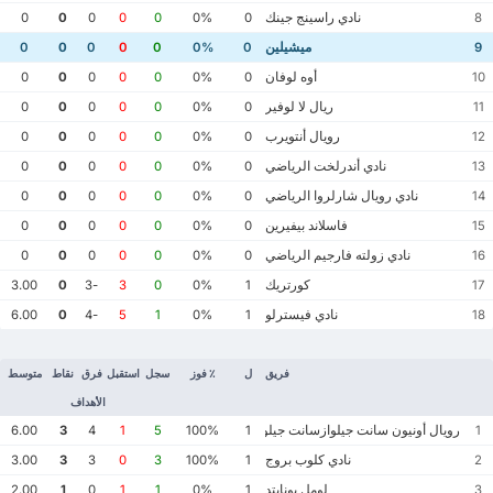
نادي راسينج جينك
0
0
0
0
0
0%
0
8
ميشيلين
0
0
0
0
0
0%
0
9
أوه لوفان
0
0
0
0
0
0%
0
10
ريال لا لوفير
0
0
0
0
0
0%
0
11
رويال أنتويرب
0
0
0
0
0
0%
0
12
نادي أندرلخت الرياضي
0
0
0
0
0
0%
0
13
نادي رويال شارلروا الرياضي
0
0
0
0
0
0%
0
14
فاسلاند بيفيرين
0
0
0
0
0
0%
0
15
نادي زولته فارجيم الرياضي
0
0
0
0
0
0%
0
16
كورتريك
3.00
0
-3
3
0
0%
1
17
نادي فيسترلو
6.00
0
-4
5
1
0%
1
18
فريق
ل
٪ فوز
سجل
استقبل
فرق
نقاط
متوسط
الأهداف
رويال أونيون سانت جيلوازسانت جيلواز
6.00
3
4
1
5
100%
1
1
نادي كلوب بروج
3.00
3
3
0
3
100%
1
2
لومل يونايتد
2.00
1
0
1
1
0%
1
3