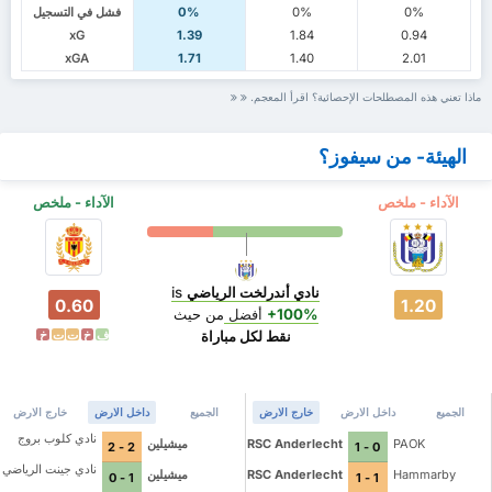
0%
0%
0%
فشل في التسجيل
xG
1.39
1.84
0.94
xGA
1.71
1.40
2.01
ماذا تعني هذه المصطلحات الإحصائية؟ اقرأ المعجم.
الهيئة- من سيفوز؟
الآداء - ملخص
الآداء - ملخص
نادي أندرلخت الرياضي
is
0.60
1.20
+100%
أفضل
من حيث
نقط لكل مباراة
ف
خ
ت
ت
خ
الجميع
داخل الارض
خارج الارض
الجميع
داخل الارض
خارج الارض
نادي كلوب بروج
PAOK
RSC Anderlecht
ميشيلين
2 - 2
0 - 1
نادي جينت الرياضي
Hammarby
RSC Anderlecht
ميشيلين
1 - 0
1 - 1