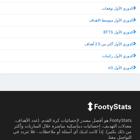
الدوري الأول توقعات
الدوري الأول متوسط الاهداف
الدوري الأول BTTS
الدوري الأول أكثر من 2.5 أهداف
الدوري الأول ركنيات
الدوري الأول xG
FootyStats هو أفضل مصدر لإحصائيات كرة القدم. (عدد الأهداف،
معدلات التهديف، إحصائيات ديناميكية مباشرة خلال المباريات وأكثر
من ذلك بكثير). إذا كانت لديك أي أسئلة أو ملاحظات ، فلا تتردد في
التواصل معنا.