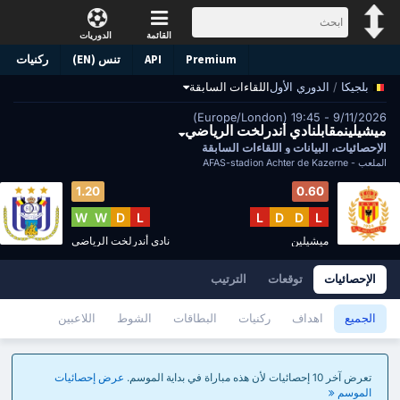
القائمة
الدوريات
Premium
API
تنس (EN)
ركنيات
/
الدوري الأول
اللقاءات السابقة
بلجيكا
9/11/2026 - 19:45 (Europe/London)
ميشيلينمقابلنادي أندرلخت الرياضي
الإحصائيات، البيانات و اللقاءات السابقة
الملعب -
AFAS-stadion Achter de Kazerne
1.20
0.60
W
W
D
L
L
D
D
L
ميشيلين
نادي أندرلخت الرياضي
الإحصائيات
توقعات
الترتيب
الجميع
اهداف
ركنيات
البطاقات
الشوط
اللاعبين
تعرض آخر 10 إحصائيات لأن هذه مباراة في بداية الموسم.
عرض إحصائيات
الموسم