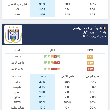
40%
20%
30%
فشل في التسجيل
xG
1.08
1.14
1.02
xGA
1.64
1.69
1.59
نادي أندرلخت الرياضي
بلجيكا - الدوري الأول
مركز الدوري.
13
/ 18
PPG
النتائج
الآداء
ملخص
1.20
ف
خ
ت
ف
ف
داخل الارض
1.40
خ
خ
ت
ف
ف
خارج الارض
1.00
ت
خ
خ
ت
ف
خارج الارض
داخل الارض
ملخص
إحصائيات
20%
40%
30%
٪ فوز
3.00
4.00
3.50
متوسط
1.00
2.00
1.50
سجل
2.00
2.00
2.00
استقبل
BTTS
90%
100%
80%
20%
0%
10%
شباك نظيفة