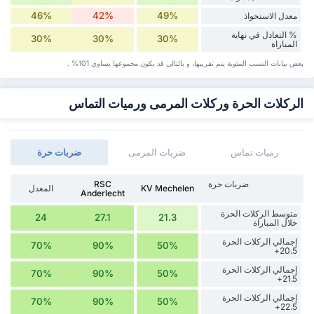
46%
42%
49%
معدل الاستحواذ
% التعادل في نهاية
30%
30%
30%
المباراة
بعض بيانات ‏النسب المئوية يتم تقريبها، و بالتالي قد ‏يكون مجموعها يساوي 101% .
الركلات الحرة وركلات المرمى ورميات التماس
رميات تماس
ضربات المرمى
‏ضربات حرة
‏ضربات حرة
RSC
KV Mechelen
المعدل
Anderlecht
متوسط الركلات الحرة
24
27.1
21.3
خلال المباراة
إجمالي الركلات الحرة
70%
90%
50%
20.5+
إجمالي الركلات الحرة
70%
90%
50%
21.5+
إجمالي الركلات الحرة
70%
90%
50%
22.5+