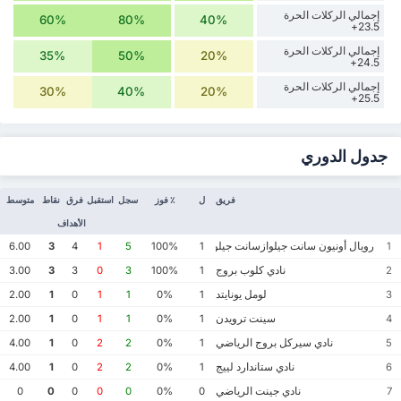
إجمالي الركلات الحرة
60%
80%
40%
23.5+
إجمالي الركلات الحرة
35%
50%
20%
24.5+
إجمالي الركلات الحرة
30%
40%
20%
25.5+
جدول الدوري
فريق
ل
٪ فوز
سجل
استقبل
فرق
نقاط
متوسط
الأهداف
رويال أونيون سانت جيلوازسانت جيلواز
6.00
3
4
1
5
100%
1
1
نادي كلوب بروج
3.00
3
3
0
3
100%
1
2
لومل يونايتد
2.00
1
0
1
1
0%
1
3
سينت ترويدن
2.00
1
0
1
1
0%
1
4
نادي سيركل بروج الرياضي
4.00
1
0
2
2
0%
1
5
نادي ستاندارد لييج
4.00
1
0
2
2
0%
1
6
نادي جينت الرياضي
0
0
0
0
0
0%
0
7