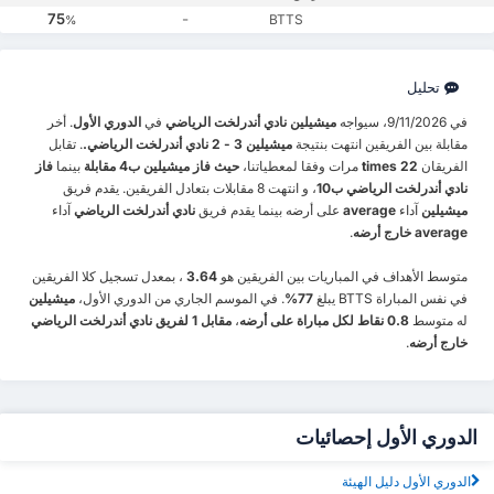
75
-
BTTS
%
تحليل
في 9/11/2026، سيواجه
ميشيلين
نادي أندرلخت الرياضي
في
الدوري الأول
. أخر
مقابلة بين الفريقين انتهت بنتيجة
ميشيلين 3 - 2 نادي أندرلخت الرياضي.
. تقابل
الفريقان
22 times
مرات وفقا لمعطياتنا،
حيث فاز ميشيلين ب4 مقابلة
بينما
فاز
نادي أندرلخت الرياضي ب10
، و انتهت 8 مقابلات بتعادل الفريقين. يقدم فريق
ميشيلين
آداء
average
على أرضه بينما يقدم فريق
نادي أندرلخت الرياضي
آداء
average خارج أرضه
.
متوسط الأهداف في المباريات بين الفريقين هو
3.64
، بمعدل تسجيل كلا الفريقين
في نفس المباراة BTTS يبلغ
77%
. في الموسم الجاري من الدوري الأول،
ميشيلين
له متوسط
0.8 نقاط لكل مباراة على أرضه
،
مقابل 1 لفريق نادي أندرلخت الرياضي
خارج أرضه
.
الدوري الأول إحصائيات
الدوري الأول دليل الهيئة