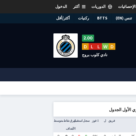
الإحصائيات
الدوريات
أكثر
الدخول
تنس (EN)
BTTS
ركنيات
أكثر/أقل
2.00
D
L
L
W
D
نادي كلوب بروج
ي الأول الجدول
فريق
ل
٪ فوز
سجل
استقبل
فرق
نقاط
متوسط
الأهداف