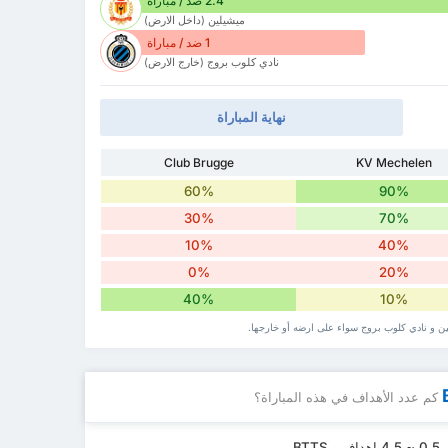
2.4 ضد / مباراة
ميشيلين (داخل الارض)
1 ضد / مباراة
نادي كلوب بروج (خارج الارض)
نهاية المباراة
Club Brugge
KV Mechelen
60%
90%
30%
70%
10%
40%
0%
20%
40%
10%
ين و نادي كلوب بروج سواء ‏على ارضه أو خارجها.
كم عدد الأهداف في هذه المباراة؟
B.