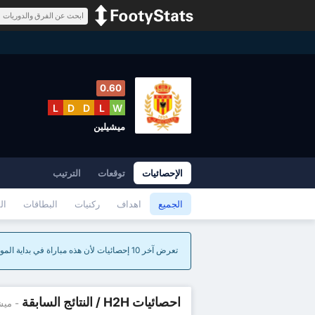
0.60
L
D
D
L
W
ميشيلين
الإحصائيات
توقعات
الترتيب
الجميع
اهداف
ركنيات
البطاقات
ال
تعرض آخر 10 إحصائيات لأن هذه مباراة في بداية الموسم.
احصائيات H2H / النتائج السابقة
- ميش