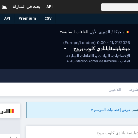
API
بحث في المباراة
API
Premium
CSV
/
الدوري الأول
اللقاءات السابقة
بلجيكا
11/21/2026 - 0:00 (Europe/London)
ميشيلينمقابلنادي كلوب بروج
الإحصائيات، البيانات و اللقاءات السابقة
الملعب -
AFAS-stadion Achter de Kazerne
شوط
اللاعبين
عرض إحصائيات الموسم
الدور
يلينمقابلنادي كلوب بروج