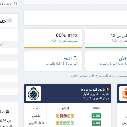
نادي زولت
18
احتم
60%
ثر من 1.5
BTTS
ري : 0%
متوسط الدوري : 0%
ناد
الآن
افتح
أكثر من 8.5، 9.5 والمزيد
يشيلين و نادي كلوب بروج خلال الموسم الحالي
نادي كلوب بروج
بلجيكا - الدوري الأول
مركز الدوري.
2
/ 18
PPG
النتائج
الآداء
تحل
2.00
ملخص
ت
ف
خ
خ
ت
في 11/21/2026، سيواجه
ارض
2.60
داخل الارض
ف
ف
ف
ف
ت
الدوري ا