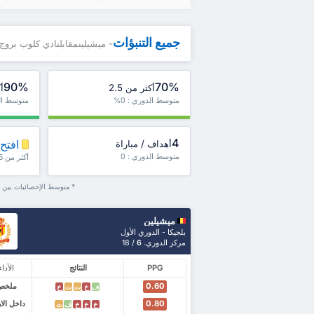
جميع التنبؤات
- ميشيلينمقابلنادي كلوب بروج
90%
70%
أكثر من 2.5
أك
متوسط الدوري : 0%
متوسط الدو
4
افتح 
أهداف / مباراة
متوسط الدوري : 0
أكثر من 1.5، ش1 / ش2 والمزيد
* متوسط الإحصائيات بين م
ميشيلين
بلجيكا - الدوري الأول
مركز الدوري.
6
/ 18
PPG
النتائج
الآداء
0.60
ملخص
ف
خ
ت
ت
خ
0.80
داخل ال
خ
خ
خ
ف
ت