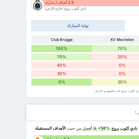
2.8 أهداف / مباراة
نادي كلوب بروج (خارج الارض)
نهاية المباراة
Club Brugge
KV Mechelen
100%
70%
70%
20%
40%
0%
30%
0%
0%
30%
دي كلوب بروج في ملعبهم و خارجه.
ر؟
نادي كلوب بروج
is
+58%
أفضل
من حيث
الأهداف المستقبلة