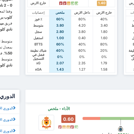
ارض
1.40
خارج الارض
ف
ف
ت
خ
خ
0 - 2 نادي كلوب بروج.
وفقا لمع
ات
خارج الارض
داخل الارض
ملخص
إحصائيات
كلوب برو
40%
80%
60%
٪ فوز
فريق
مي
ط
3.40
4.20
3.80
متوسط
نادي كلو
1.80
3.80
2.80
سجل
ل
1.60
0.40
1.00
استقبل
متوسط ال
BTTS
60%
40%
80%
بمعدل تسجي
يفة
20%
60%
40%
شباك نظيفة
50%
. ف
ي
فشل في
0%
0%
0%
ل
التسجيل
متوسط
.8
xG
2.07
2.35
1.79
نادي كلو
xGA
1.43
1.27
1.58
الدوري 
الدوري الأ
الآداء - ملخص
0.60
الدوري ال
ف
خ
ت
ت
خ
الدوري ال