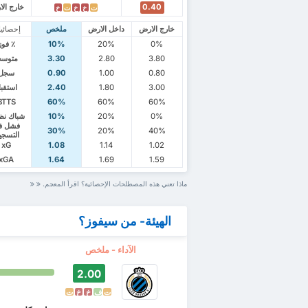
0.40
خارج ال
ت
خ
خ
ت
خ
خارج الارض
داخل الارض
ملخص
إحصائي
0%
20%
10%
٪ فوز
3.80
2.80
3.30
متوس
0.80
1.00
0.90
سجل
3.00
1.80
2.40
استقب
BTTS
60%
60%
60%
0%
20%
10%
شباك نظ
فشل ف
30%
20%
40%
التسجي
xG
1.08
1.14
1.02
xGA
1.64
1.69
1.59
ماذا تعني هذه المصطلحات الإحصائية؟ اقرأ المعجم.
الهيئة- من سيفوز؟
الآداء - ملخص
2.00
ت
ف
خ
خ
ت