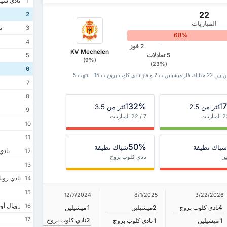
نادي سير
1
22
2
المباريات
نا
3
68%
4
2 فوز
KV Mechelen
5 تعادلات
5
(9%)
(23%)
6
سجل مواجهات ميشيلين مع نادي كلوب بروج يظهر أنه من بين 22 ‏مقابلة، فاز ميشيلين ب 2 و فاز نادي كلوب بروج ب 15 . انتهت 5
7
8
32%
أكثر من 2.5
أكثر من 3.5
9
7 / 22 المباريات
10
11
50%
شباك نظيفة
شباك نظيفة
نادي
12
ين
نادي كلوب بروج
13
نادي رويا
14
15
/26/2024
12/7/2024
8/1/2025
3/22/2026
رويال أون
16
1
نادي كل
4
نادي كلوب بروج
2
ميشيلين
1
ميشيلين
17
2
نادي كلوب بروج
1
ميشيلين
1
ميشيلين
1
نادي كلوب بروج