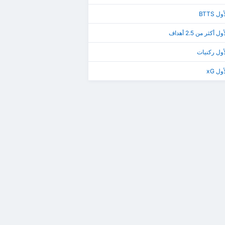
 BTTS
أكثر من 2.5 أهداف
أول ركنيات
ل xG