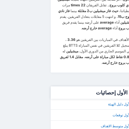
. تقابل الفريقان
22 times
مرات
طياتنا،
حيث فاز ميشيلين ب2 مقابلة
بينما
فاز نادي
ج ب15
، و انتهت 5 مقابلات بتعادل الفريقين. يقدم
شيلين
آداء
average
على أرضه بينما يقدم فريق
ب بروج
آداء
average خارج أرضه
.
أهداف في المباريات بين الفريقين هو
3.36
،
ل كلا الفريقين في نفس المباراة BTTS يبلغ
ي الموسم الجاري من الدوري الأول،
ميشيلين
له
0 نقاط لكل مباراة على أرضه
،
مقابل 1.4 لفريق
ب بروج خارج أرضه
.
الأول إحصائيات
ول دليل الهيئة
أول توقعات
أول متوسط الاهداف