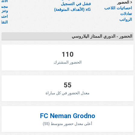
الانتق
الحضور
فشل في التسجيل
مجموع
احصائيات اللاعب
xG (الأهداف المتوقعة)
وتنزيلات
تعادلات
احتما
الرواتب
النقا
الحضور - الدوري الممتاز اليلاروسي
110
الحضور المشترك
55
معدل الحضور في كل مباراة
FC Neman Grodno
أعلى معدل حضور متوسط (55)