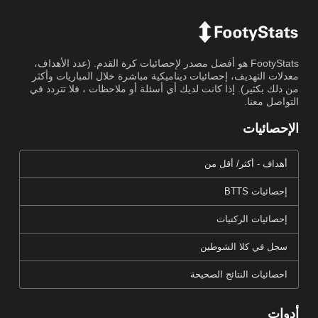
FootyStats هو أفضل مصدر لإحصائيات كرة القدم. (عدد الأهداف،
معدلات التهديف، إحصائيات ديناميكية مباشرة خلال المباريات وأكثر
من ذلك بكثير). إذا كانت لديك أي أسئلة أو ملاحظات ، فلا تتردد في
التواصل معنا.
الإحصائيات
أهداف - أكثر/ أقل من
إحصائيات BTTS
إحصائيات الركنيات
سجل في كلا الشوطين
احصائيات النتائج الصحيحة
أدوات