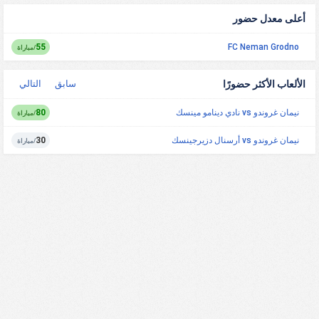
أعلى معدل حضور
55
FC Neman Grodno
/مباراة
الألعاب الأكثر حضورًا
سابق
التالي
نيمان غروندو vs نادي دينامو مينسك
80
/مباراة
نيمان غروندو vs أرسنال دزيرجينسك
30
/مباراة