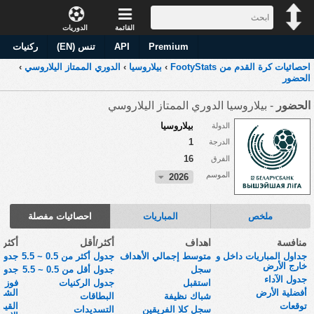
القائمة
الدوريات
Premium
API
تنس (EN)
ركنيات
احصائيات كرة القدم من FootyStats
›
بيلاروسيا
›
الدوري الممتاز اليلاروسي
›
الحضور
الحضور
- بيلاروسيا الدوري الممتاز اليلاروسي
بيلاروسيا
الدولة
1
الدرجة
16
الفرق
الموسم
2026
ملخص
المباريات
احصائيات مفصلة
منافسة
اهداف
أكثر/أقل
أكثر
جداول المباريات داخل و
متوسط إجمالي الأهداف
جدول أكثر من 0.5 ~ 5.5
جدول 
خارج الأرض
سجل
جدول أقل من 0.5 ~ 5.5
جدول 
جدول الآداء
استقبل
جدول الركنيات
فوز أ
أفضلية الأرض
الشوط
شباك نظيفة
البطاقات
توقعات
القي
سجل كلا الفريقين
التسديدات