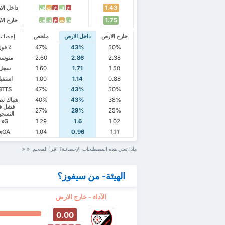
1.43
داخل ال
خ
ف
خ
ت
ف
1.75
خارج ال
ف
ت
خ
ف
ف
خارج الارض
داخل الارض
ملخص
إحصائي
50%
43%
47%
٪ فوز
2.38
2.86
2.60
متوس
1.50
1.71
1.60
سجل
0.88
1.14
1.00
استقب
BTTS
47%
43%
50%
38%
43%
40%
شباك نظ
فشل ف
27%
29%
25%
التسجي
xG
1.29
1.6
1.02
xGA
1.04
0.96
1.11
ماذا تعني هذه المصطلحات الإحصائية؟ اقرأ المعجم.
الهيئة- من سيفوز؟
الآداء - خارج الارض
0.00