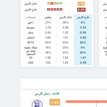
ارض
1.38
داخل الارض
ف
ف
ت
خ
ت
ارض
0.00
خارج الارض
خ
خ
خ
خ
خ
ات
خارج الارض
داخل الارض
ملخص
إحصائيات
0%
38%
21%
٪ فوز
ط
3.33
2.38
2.79
متوسط
0.50
1.25
0.93
سجل
ل
2.83
1.13
1.86
استقبل
BTTS
50%
50%
50%
يفة
0%
25%
14%
شباك نظيفة
ي
فشل في
36%
25%
50%
ل
التسجيل
xG
1.36
1.33
1.41
xGA
1.62
1.29
2.06
الآداء - داخل الارض
1.43