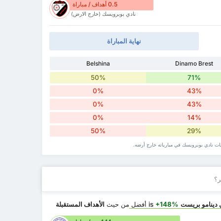
0.5 أهداف / مباراة
نادي بوبرويسك (خارج الارض)
نهاية المباراة
Belshina
Dinamo Brest
50%
71%
0%
43%
0%
43%
0%
14%
50%
29%
ت نادي بوبرويسك في مبارياته خارج أرضه.
ر؟
 دينامو بريست
is
+148%
أفضل
من حيث
الأهداف المستقبلة