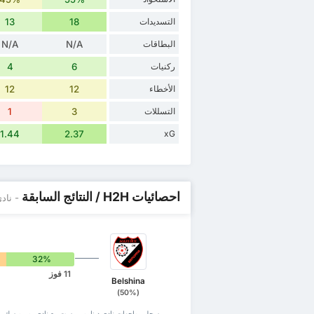
التسديدات
18
13
البطاقات
N/A
N/A
ركنيات
6
4
الأخطاء
12
12
التسللات
3
1
1.44
2.37
xG
احصائيات H2H / النتائج السابقة
- ناد
32%
11 فوز
Belshina
(50%)