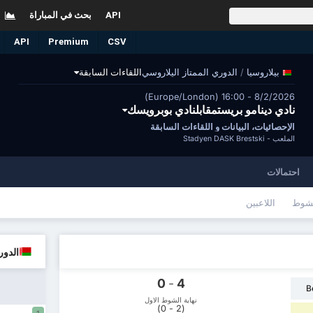
API
بحث في المباراة
API
Premium
CSV
/
الدوري الممتاز اليلاروسي
اللقاءات السابقة
بيلاروسيا
8/2/2026 - 16:00 (Europe/London)
نادي دينامو بريستمقابلنادي بوبرويسك
الإحصائيات، البيانات و اللقاءات السابقة
الملعب -
Stadyen DASK Brestski
احتمالات
شوط
اللاعبين
الدور
0
-
4
B
نهاية الشوط الاول
(2 - 0)