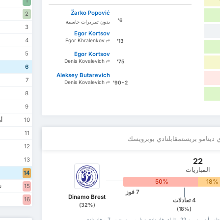
ن
1
Žarko Popović
2
6'
بدون تمريرات حاسمة
3
Egor Kortsov
4
Egor Khralenkov
13'
5
Egor Kortsov
Denis Kovalevich
75'
ن
6
Aleksey Butarevich
7
Denis Kovalevich
90+2'
8
9
أر
10
11
ي دينامو بريستمقابلنادي بوبرويسك
12
13
22
المباريات
14
50%
18%
نا
15
7 فوز
Dinamo Brest
16
4 تعادلات
(32%)
(18%)
سجل مواجهات نادي دينامو بريست مع نادي بوبرويسك يظهر أنه من بين 22 ‏مقابلة، فاز نادي دينامو بريست ب 7 و فاز نادي