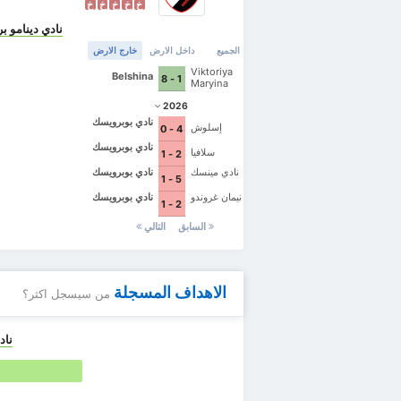
خ
خ
خ
خ
خ
نادي دينامو 
الجميع
داخل الارض
خارج الارض
Viktoriya
Belshina
1 - 8
Maryina
Gorka
2026
نادي بوبرويسك
إسلوش
4 - 0
نادي بوبرويسك
سلافيا
2 - 1
نادي مينسك
نادي بوبرويسك
5 - 1
نيمان غروندو
نادي بوبرويسك
2 - 1
السابق
التالي
الاهداف المسجلة
من سيسجل اكثر؟
ناد