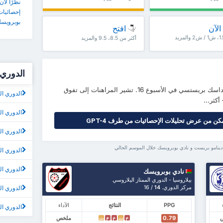
نظرًا لأن
إحصائيات 
بوبرويسك
الآن
افتح
أكثر من 8.5، 9.5 والمزيد
الدوري 
دينا مو بريست يستضيف بيلشينا في ستاديون داسك بريستسي في الأسبوع 16. تشير المراهنات إلى تفوق
الدوري ال
الدوري ال
كن من عرض تحليلات الإحصائيات من طرف GPT-4
الدوري ال
دينامو بريست و نادي بوبرويسك خلال الموسم الحالي
الدوري الم
الدوري المم
نادي بوبرويسك
بيلاروسيا - الدوري الممتاز اليلاروسي
مركز الدوري.
14
/ 16
الدوري ال
PPG
النتائج
الآداء
الدوري الم
0.79
ملخص
خ
ت
خ
خ
ت