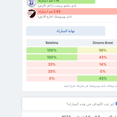
1.14 ضد / مباراة
نادي دينامو بريست (داخل الارض)
2.83 ضد / مباراة
نادي بوبرويسك (خارج الارض)
نهاية المباراة
Belshina
Dinamo Brest
100%
56%
100%
43%
33%
14%
33%
0%
0%
43%
 وبيانات نادي بوبرويسك في مبارياته خارج أرضه.
كم عدد الأهداف في هذه المباراة؟