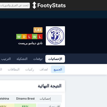
1.43
W
D
L
W
L
نادي دينامو بريست
الإحصائيات
توقعات
التشكيلة
الترتيب
الجميع
اهداف
ركنيات
البطاقات
ال
النتيجة النهائية
إحصائيات
Dinamo Brest
elshina
الاستحواذ
55%
45%