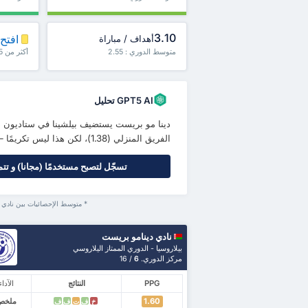
3.10
افتح 
أهداف / مباراة
متوسط الدوري : 2.55
أكثر من 1.5، ش1 / ش2 والمزيد
GPT5 AI تحليل
الفريق المنزلي (1.38)، لكن هذا ليس تكريمًا – أكثر...
تسجّل لتصبح مستخدمًا (مجانا) و تتم
* متوسط الإحصائيات بين نادي 
نادي دينامو بريست
بيلاروسيا - الدوري الممتاز اليلاروسي
مركز الدوري.
6
/ 16
PPG
النتائج
الآداء
1.60
ملخص
خ
ف
ت
ف
ف