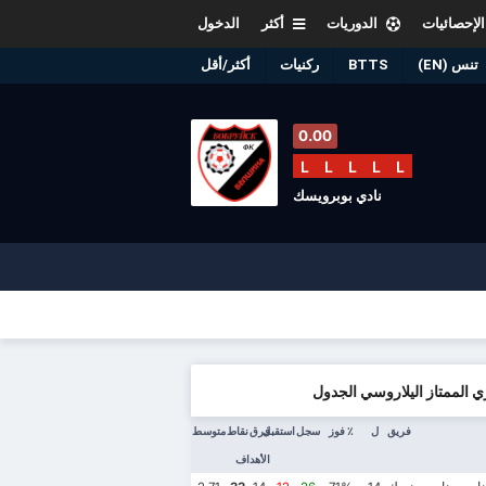
الإحصائيات
الدوريات
أكثر
الدخول
تنس (EN)
BTTS
ركنيات
أكثر/أقل
0.00
L
L
L
L
L
نادي بوبرويسك
ي الممتاز اليلاروسي الجدول
فريق
ل
٪ فوز
سجل
استقبل
فرق
نقاط
متوسط
الأهداف