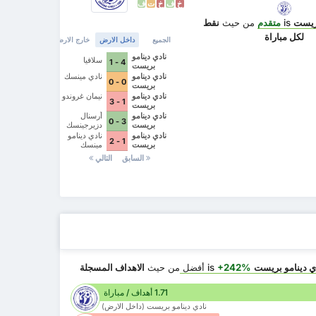
خ
ف
خ
ت
ف
بريست
is
متقدم
من حيث
نقط
لكل مباراة
الجميع
داخل الارض
خارج الارض
نادي دينامو
سلافيا
4 - 1
بريست
نادي دينامو
نادي مينسك
0 - 0
بريست
نادي دينامو
نيمان غروندو
1 - 3
بريست
نادي دينامو
أرسنال
3 - 0
بريست
دزيرجينسك
نادي دينامو
نادي دينامو
1 - 2
بريست
مينسك
السابق
التالي
ي دينامو بريست
is
+242%
أفضل
من حيث
الاهداف المسجلة
1.71 أهداف / مباراة
نادي دينامو بريست (داخل الارض)