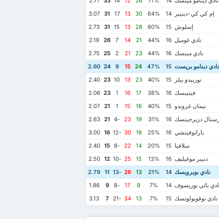
ادي دينامو مينسك
2.71
33
14
12
26
71%
14
إم كي كي-دينيبر
3.07
31
17
13
30
64%
14
إسلوش
2.73
31
15
13
28
60%
15
نادي غوميل
2.19
26
7
14
21
44%
16
نادي مينسك
2.75
25
2
21
23
44%
16
ادي دينامو بريست
2.60
24
9
15
24
47%
15
توربيدو بيلز
2.40
23
10
13
23
40%
15
فيتيبسك
2.06
23
1
16
17
38%
16
نيمان غروندو
2.07
21
1
15
16
40%
15
سنال دزيرجينسك
2.63
21
-4
23
19
31%
16
بارانوفيتشي
3.00
16
-12
30
18
25%
16
سلافيا
2.40
15
-8
22
14
20%
15
دنيبر موغيليف
2.50
12
-10
25
15
13%
16
نادي بوبرويسك
2.79
11
-13
26
13
21%
14
دي باتي بوريسوف
1.86
9
-8
17
9
7%
14
نادي نوفوبولوتسك
3.13
7
-21
34
13
7%
15