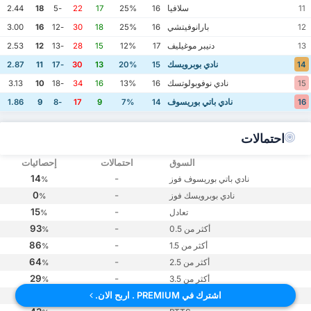
سلافيا
2.44
18
-5
22
17
25%
16
11
بارانوفيتشي
3.00
16
-12
30
18
25%
16
12
دنيبر موغيليف
2.53
12
-13
28
15
12%
17
13
نادي بوبرويسك
2.87
11
-17
30
13
20%
15
14
نادي نوفوبولوتسك
3.13
10
-18
34
16
13%
16
15
نادي باتي بوريسوف
1.86
9
-8
17
9
7%
14
16
احتمالات
السوق
احتمالات
إحصائيات
14
-
نادي باتي بوريسوف فوز
%
0
-
نادي بوبرويسك فوز
%
15
-
تعادل
%
93
-
أكثر من 0.5
%
86
-
أكثر من 1.5
%
64
-
أكثر من 2.5
%
29
-
أكثر من 3.5
%
14
-
اشترك في PREMIUM . اربح الان.
أكثر من 4.5
%