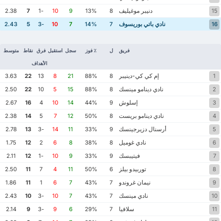
دنيبر موغيليف
2.38
7
-1
10
9
13%
8
15
نادي باتي بوريسوف
2.43
5
-3
10
7
14%
7
16
فريق
ل
٪ فوز
سجل
استقبل
فرق
نقاط
متوسط
الأهداف
إم كي كي-دينيبر
3.63
22
13
8
21
88%
8
1
نادي دينامو مينسك
2.50
22
10
5
15
88%
8
2
إسلوش
2.67
16
4
10
14
44%
9
3
نادي دينامو بريست
2.38
14
5
7
12
50%
8
4
أرسنال دزيرجينسك
2.78
13
-3
14
11
33%
9
5
نادي غوميل
1.75
12
2
6
8
38%
8
6
فيتيبسك
2.11
12
-1
10
9
33%
9
7
توربيدو بيلز
2.50
11
7
4
11
50%
6
8
نيمان غروندو
1.86
11
1
6
7
43%
7
9
نادي مينسك
2.43
10
-3
10
7
43%
7
10
سلافيا
2.14
9
-3
9
6
29%
7
11