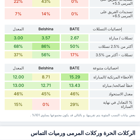
22%
43%
0%
المرمى 5.5+
تسديدات الفريق على
7%
14%
0%
المرمى 6.5+
إحصائيات التسللات
BATE
Belshina
المعدل
3.00
3.57
2.67
تسللات / مباراة
68%
86%
50%
أكثر من %2.5 تسللات
37%
56%
17%
تسللات - أكثر من %3.5
احصائيات متنوعة
BATE
Belshina
المعدل
12.00
8.71
15.29
الأخطاء المرتكبة /المباراة
13.00
12.71
13.43
خطأ لصالحه/ مباراة
46%
45%
46%
معدل الاستحواذ
% التعادل في نهاية
15%
0%
29%
المباراة
بعض بيانات ‏النسب المئوية يتم تقريبها، و بالتالي قد ‏يكون مجموعها يساوي 101% .
الركلات الحرة وركلات المرمى ورميات التماس