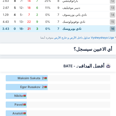
بارانوفيتشي
2.63
8
-7
14
7
25%
8
12
دنيبر موغيليف
2.67
5
-12
18
6
11%
9
13
نادي باتي بوريسوف
1.29
4
-5
7
2
0%
7
14
نادي نوفوبولوتسك
4.43
1
-13
22
9
0%
7
15
نادي بوبرويسك
3.43
0
-18
21
3
0%
7
16
*
Vysheyshaya Liga ‏جداول داخل الأرض ‏و خارج الأرض
‏متوفرة أيضا
أي الاعبين سيسجل؟
أفضل الهدافين
BATE
-
Maksim Sakuta 2
Egor Rusakov 2
Nikita
Neskoromny 1
Pavel
Dubovskiy 1
Anatoli