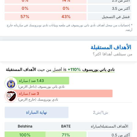
0%
14%
أكثر من 2.5
0%
0%
أكثر من 3.5
57%
43%
فشل في التسجيل
* إحصائيات من سجل اهداف نادي باتي بوريسوف في ملعبه وبيانات نادي بوبرويسك في مبارياته خارج
أرضه.
الأهداف المستقبلة
من سيتلقى أهدافا اكثر؟
نادي باتي بوريسوف
is
+110%
أفضل
من حيث
الأهداف المستقبلة
1.43 ضد / مباراة
نادي باتي بوريسوف (داخل الارض)
3 ضد / مباراة
نادي بوبرويسك (خارج الارض)
ش1/ش2
نهاية المباراة
الأهداف المستقبلة/مباراة
BATE
Belshina
100%
71%
أكثر من 0.5