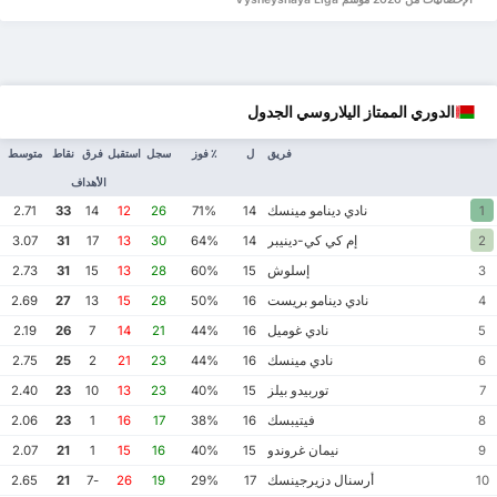
الدوري الممتاز اليلاروسي الجدول
فريق
ل
٪ فوز
سجل
استقبل
فرق
نقاط
متوسط
الأهداف
نادي دينامو مينسك
2.71
33
14
12
26
71%
14
1
إم كي كي-دينيبر
3.07
31
17
13
30
64%
14
2
إسلوش
2.73
31
15
13
28
60%
15
3
نادي دينامو بريست
2.69
27
13
15
28
50%
16
4
نادي غوميل
2.19
26
7
14
21
44%
16
5
نادي مينسك
2.75
25
2
21
23
44%
16
6
توربيدو بيلز
2.40
23
10
13
23
40%
15
7
فيتيبسك
2.06
23
1
16
17
38%
16
8
نيمان غروندو
2.07
21
1
15
16
40%
15
9
أرسنال دزيرجينسك
2.65
21
-7
26
19
29%
17
10