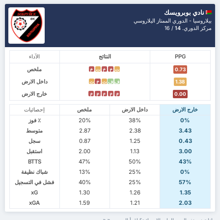
نادي بوبرويسك
بيلاروسيا - الدوري الممتاز اليلاروسي
مركز الدوري.
14
/ 16
PPG
النتائج
الآداء
ملخص
ت
خ
خ
ت
خ
0.73
داخل الارض
ف
ف
ت
خ
ت
1.38
خارج الارض
خ
خ
خ
خ
خ
0.00
خارج الارض
داخل الارض
ملخص
إحصائيات
0%
38%
20%
٪ فوز
3.43
2.38
2.87
متوسط
0.43
1.25
0.87
سجل
3.00
1.13
2.00
استقبل
BTTS
47%
50%
43%
0%
25%
13%
شباك نظيفة
57%
25%
40%
فشل في التسجيل
xG
1.30
1.26
1.35
xGA
1.59
1.21
2.03