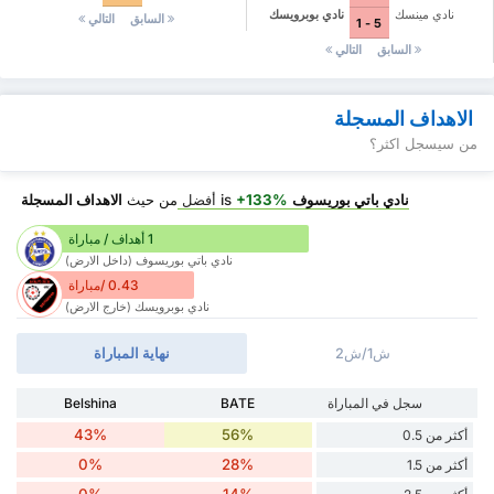
نادي مينسك
نادي بوبرويسك
السابق
التالي
5 - 1
السابق
التالي
الاهداف المسجلة
من سيسجل اكثر؟
نادي باتي بوريسوف
is
+133%
أفضل
من حيث
الاهداف المسجلة
1 أهداف / مباراة
نادي باتي بوريسوف (داخل الارض)
0.43 /مباراة
نادي بوبرويسك (خارج الارض)
ش1/ش2
نهاية المباراة
سجل في المباراة
BATE
Belshina
43%
56%
أكثر من 0.5
0%
28%
أكثر من 1.5