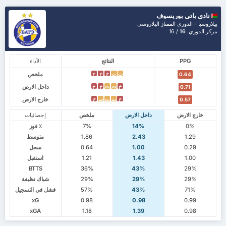
نادي باتي بوريسوف
بيلاروسيا - الدوري الممتاز اليلاروسي
مركز الدوري.
16
/ 16
PPG
النتائج
الآداء
ملخص
ت
ت
خ
خ
خ
0.64
داخل الارض
خ
ت
ت
خ
خ
0.71
خارج الارض
خ
ت
ت
ت
خ
0.57
خارج الارض
داخل الارض
ملخص
إحصائيات
0%
14%
7%
٪ فوز
1.29
2.43
1.86
متوسط
0.29
1.00
0.64
سجل
1.00
1.43
1.21
استقبل
BTTS
36%
43%
29%
29%
29%
29%
شباك نظيفة
71%
43%
57%
فشل في التسجيل
xG
0.98
0.98
0.99
xGA
1.18
1.39
0.98