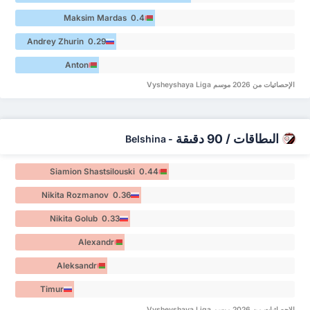
Maksim Mardas 0.4
Andrey Zhurin 0.29
Anton
Kovalev 0.24
الإحصائيات من 2026 موسم Vysheyshaya Liga
البطاقات / 90 دقيقة
Belshina
-
Siamion Shastsilouski 0.44
Nikita Rozmanov 0.36
Nikita Golub 0.33
Alexandr
Kuchinskiy 0.31
Aleksandr
Shvedchikov 0.26
Timur
Galimzyanov 0.17
الإحصائيات من 2026 موسم Vysheyshaya Liga