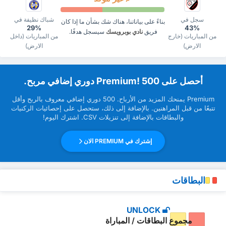
سجل في
شباك نظيفة في
بناءً على بياناتنا، هناك شك بشأن ما إذا كان
29%
43%
فريق
نادي بوبرويسك
سيسجل هدفًا.
من المباريات (خارج
من المباريات (داخل
الارض)
الارض)
‏أحصل على Premium! 500 دوري إضافي مربح.
Premium ‏يمنحك المزيد من ‏الأرباح. 500 دوري إضافي معروف بالربح وأقل
تتبعًا من قبل ‏المراهنين. بالإضافة إلى ذلك، ستحصل على إحصائيات الركنيات
والبطاقات بالإضافة إلى تنزيلات CSV. اشترك اليوم!
إشترك في PREMIUM الان
البطاقات
UNLOCK
مجموع البطاقات / المباراة