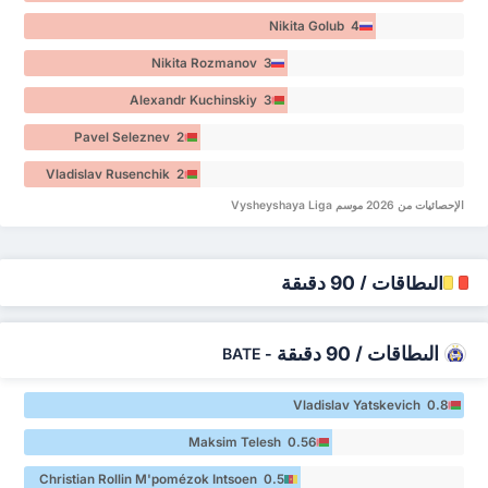
Nikita Golub 4
Nikita Rozmanov 3
Alexandr Kuchinskiy 3
Pavel Seleznev 2
Vladislav Rusenchik 2
الإحصائيات من 2026 موسم Vysheyshaya Liga
البطاقات / 90 دقيقة
البطاقات / 90 دقيقة
BATE
-
Vladislav Yatskevich 0.8
Maksim Telesh 0.56
Christian Rollin M'pomézok Intsoen 0.5