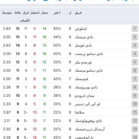
فريق
ل
٪ فوز
سجل
استقبل
فرق
نقاط
متوسط
الأهداف
إسلوش
2.83
15
11
3
14
83%
6
1
نادي مينسك
3.00
15
5
11
16
44%
9
2
نادي غوميل
2.63
14
5
8
13
50%
8
3
نادي دينامو بريست
3.00
13
8
8
16
50%
8
4
توربيدو بيلز
2.33
12
3
9
12
33%
9
5
نادي دينامو مينسك
3.00
11
4
7
11
50%
6
6
فيتيبسك
2.00
11
2
6
8
43%
7
7
نادي بوبرويسك
2.38
11
1
9
10
38%
8
8
نيمان غروندو
2.25
10
0
9
9
38%
8
9
إم كي كي-دينيبر
2.33
9
4
5
9
33%
6
10
سلافيا
2.67
9
-2
13
11
22%
9
11
نادي نوفوبولوتسك
2.11
9
-5
12
7
22%
9
12
أرسنال دزيرجينسك
2.50
8
-4
12
8
25%
8
13
بارانوفيتشي
3.38
8
-5
16
11
25%
8
14