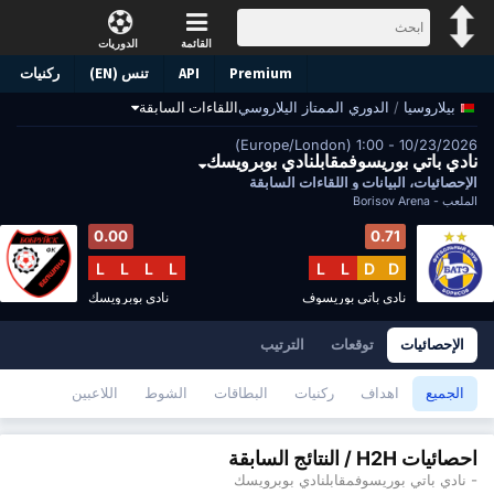
القائمة
الدوريات
Premium
API
تنس (EN)
ركنيات
/
الدوري الممتاز اليلاروسي
اللقاءات السابقة
بيلاروسيا
10/23/2026 - 1:00 (Europe/London)
نادي باتي بوريسوفمقابلنادي بوبرويسك
الإحصائيات، البيانات و اللقاءات السابقة
الملعب -
Borisov Arena
0.00
0.71
L
L
L
L
L
L
D
D
نادي باتي بوريسوف
نادي بوبرويسك
الإحصائيات
توقعات
الترتيب
الجميع
اهداف
ركنيات
البطاقات
الشوط
اللاعبين
احصائيات H2H / النتائج السابقة
- نادي باتي بوريسوفمقابلنادي بوبرويسك