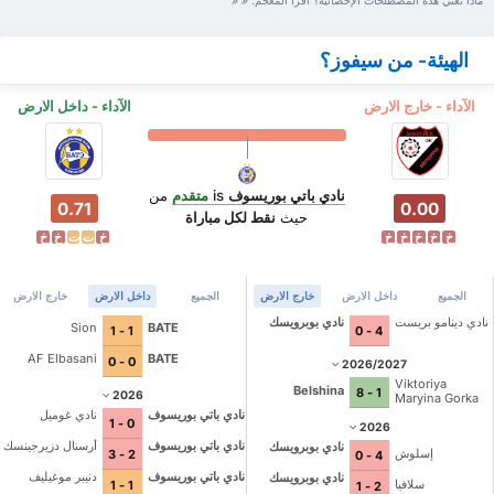
ماذا تعني هذه المصطلحات الإحصائية؟ اقرأ المعجم.
الهيئة- من سيفوز؟
الآداء - خارج الارض
الآداء - داخل الارض
نادي باتي بوريسوف
is
متقدم
من
0.71
0.00
حيث
نقط لكل مباراة
خ
خ
خ
خ
خ
خ
ت
ت
خ
خ
الجميع
داخل الارض
خارج الارض
الجميع
داخل الارض
خارج الارض
نادي دينامو بريست
نادي بوبرويسك
Sion
BATE
1 - 1
4 - 0
AF Elbasani
BATE
0 - 0
2026/2027
Viktoriya
Belshina
1 - 8
2026
Maryina Gorka
نادي باتي بوريسوف
نادي غوميل
0 - 1
2026
نادي باتي بوريسوف
أرسنال دزيرجينسك
نادي بوبرويسك
إسلوش
2 - 3
4 - 0
نادي باتي بوريسوف
دنيبر موغيليف
نادي بوبرويسك
سلافيا
1 - 1
2 - 1